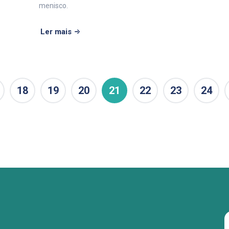
menisco.
Ler mais
18
19
20
21
22
23
24