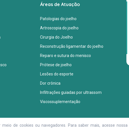
Áreas de Atuação
Patologias do joelho
Artroscopia do joelho
a
Cirurgia do Joelho
Reconstrução ligamentar do joelho
Reparo e sutura do menisco
osco
Prótese de joelho
Lesões do esporte
Dor crônica
Infiltrações guiadas por ultrassom
Viscossuplementação
or meio de cookies ou navegadores. Para saber mais, acesse noss