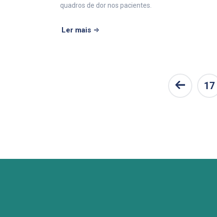
quadros de dor nos pacientes.
Ler mais
17