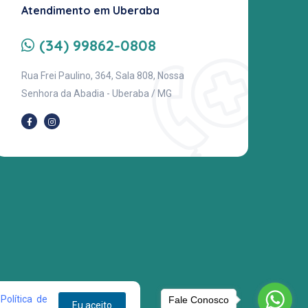
Atendimento em Uberaba
(34) 99862-0808
Rua Frei Paulino, 364, Sala 808, Nossa
Senhora da Abadia - Uberaba / MG
a
Política de
Fale Conosco
Eu aceito