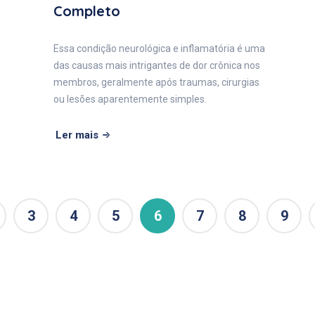
Completo
Essa condição neurológica e inflamatória é uma
das causas mais intrigantes de dor crônica nos
membros, geralmente após traumas, cirurgias
ou lesões aparentemente simples.
Ler mais
3
4
5
6
7
8
9