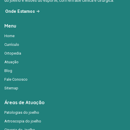
do joelho e lesões do esporte, com ênfase clínica e cirúrgica.
Onde Estamos
Menu
Home
Currículo
Ortopedia
Atuação
Blog
Fale Conosco
Sitemap
Áreas de Atuação
Patologias do joelho
Artroscopia do joelho
Cirurgia do Joelho