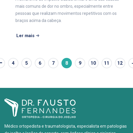
mais comuns de dor no ombro, especialmente entre
pessoas que realizam movimentos repetitivos com os
braços acima da cabeça.
Ler mais
4
5
6
7
8
9
10
11
12
Médico ortopedista e traumatologista, especialista em patologias