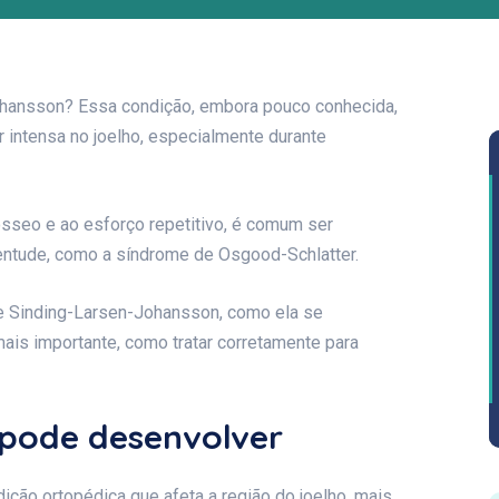
Johansson? Essa condição, embora pouco conhecida,
 intensa no joelho, especialmente durante
ósseo e ao esforço repetitivo, é comum ser
entude, como a síndrome de Osgood-Schlatter.
de Sinding-Larsen-Johansson, como ela se
mais importante, como tratar corretamente para
 pode desenvolver
ão ortopédica que afeta a região do joelho, mais