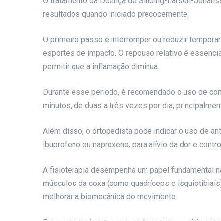
O tratamento da Doença de Sinding-Larsen-Johans
resultados quando iniciado precocemente.
O primeiro passo é interromper ou reduzir tempora
esportes de impacto. O repouso relativo é essencial
permitir que a inflamação diminua.
Durante esse período, é recomendado o uso de com
minutos, de duas a três vezes por dia, principalmen
Além disso, o ortopedista pode indicar o uso de an
ibuprofeno ou naproxeno, para alívio da dor e cont
A fisioterapia desempenha um papel fundamental na
músculos da coxa (como quadríceps e isquiotibiais),
melhorar a biomecânica do movimento.