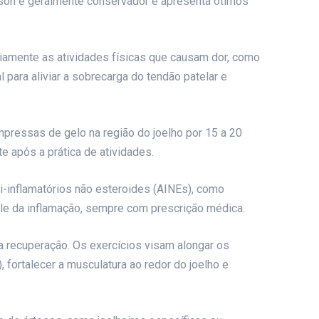
son é geralmente conservador e apresenta ótimos
riamente as atividades físicas que causam dor, como
 para aliviar a sobrecarga do tendão patelar e
pressas de gelo na região do joelho por 15 a 20
te após a prática de atividades.
ti-inflamatórios não esteroides (AINEs), como
role da inflamação, sempre com prescrição médica.
 recuperação. Os exercícios visam alongar os
 fortalecer a musculatura ao redor do joelho e