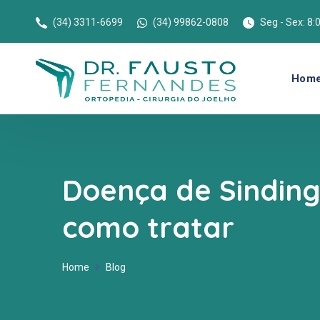
(34) 3311-6699
(34) 99862-0808
Seg - Sex: 8:
Hom
Doença de Sinding
como tratar
Home
Blog