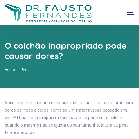
O colchão inapropriado pode
causar dores?
Home
Blog
Você se sente cansado e desanimado ao acordar, ou mesmo com
dores por todo o corpo, como se um trator tivesse passado em
você? Uma das principais razões para isso pode ser o colchão,
quando o mesmo não se ajusta ao seu tamanho, altura ou peso,
tende a afundar.