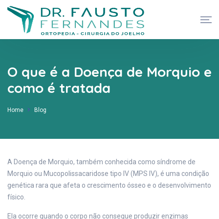
O que é a Doença de Morquio e
como é tratada
Home
Blog
A Doença de Morquio, também conhecida como síndrome de
Morquio ou Mucopolissacaridose tipo IV (MPS IV), é uma condição
genética rara que afeta o crescimento ósseo e o desenvolvimento
físico.
Ela ocorre quando o corpo não consegue produzir enzimas