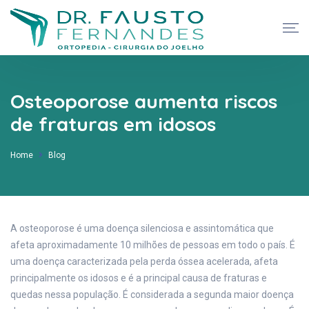
Osteoporose aumenta riscos
de fraturas em idosos
Home
Blog
A osteoporose é uma doença silenciosa e assintomática que
afeta aproximadamente 10 milhões de pessoas em todo o país. É
uma doença caracterizada pela perda óssea acelerada, afeta
principalmente os idosos e é a principal causa de fraturas e
quedas nessa população. É considerada a segunda maior doença