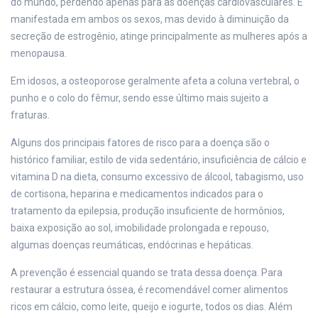
do mundo, perdendo apenas para as doenças cardiovasculares. É
manifestada em ambos os sexos, mas devido à diminuição da
secreção de estrogênio, atinge principalmente as mulheres após a
menopausa.
Em idosos, a osteoporose geralmente afeta a coluna vertebral, o
punho e o colo do fêmur, sendo esse último mais sujeito a
fraturas.
Alguns dos principais fatores de risco para a doença são o
histórico familiar, estilo de vida sedentário, insuficiência de cálcio e
vitamina D na dieta, consumo excessivo de álcool, tabagismo, uso
de cortisona, heparina e medicamentos indicados para o
tratamento da epilepsia, produção insuficiente de hormônios,
baixa exposição ao sol, imobilidade prolongada e repouso,
algumas doenças reumáticas, endócrinas e hepáticas.
A prevenção é essencial quando se trata dessa doença. Para
restaurar a estrutura óssea, é recomendável comer alimentos
ricos em cálcio, como leite, queijo e iogurte, todos os dias. Além