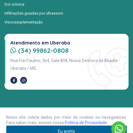
Dor crônica
Infiltrações guiadas por ultrassom
Viscossuplementação
Atendimento em Uberaba
(34) 99862-0808
Rua Frei Paulino, 364, Sala 808, Nossa Senhora da Abadia -
Uberaba / MG
© 2026 Dr. Fausto Fernandes - Ortopedista. Todos os direitos
Nosso site coleta dados por meio de cookies ou navegadores.
reservados.
Para saber mais, acesse nossa
Política de Privacidade
.
Políticas de Privacidade
Eu aceito