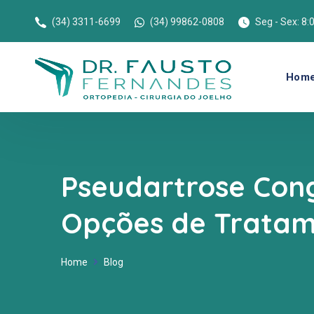
(34) 3311-6699
(34) 99862-0808
Seg - Sex: 8:
Hom
Pseudartrose Cong
Opções de Trata
Home
Blog