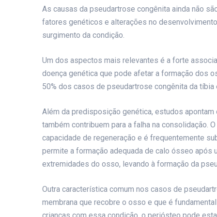
As causas da pseudartrose congênita ainda não sã
fatores genéticos e alterações no desenvolvimen
surgimento da condição.
Um dos aspectos mais relevantes é a forte associa
doença genética que pode afetar a formação dos os
50% dos casos de pseudartrose congênita da tíbia 
Além da predisposição genética, estudos apontam 
também contribuem para a falha na consolidação. O
capacidade de regeneração e é frequentemente subs
permite a formação adequada de calo ósseo após um
extremidades do osso, levando à formação da pseu
Outra característica comum nos casos de pseudartr
membrana que recobre o osso e que é fundamental 
crianças com essa condição, o periósteo pode estar