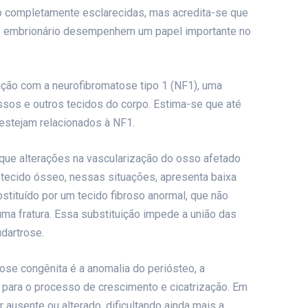
o completamente esclarecidas, mas acredita-se que
to embrionário desempenhem um papel importante no
ção com a neurofibromatose tipo 1 (NF1), uma
sos e outros tecidos do corpo. Estima-se que até
estejam relacionados à NF1.
que alterações na vascularização do osso afetado
 tecido ósseo, nessas situações, apresenta baixa
tituído por um tecido fibroso anormal, que não
a fratura. Essa substituição impede a união das
dartrose.
ose congênita é a anomalia do periósteo, a
para o processo de crescimento e cicatrização. Em
 ausente ou alterado, dificultando ainda mais a