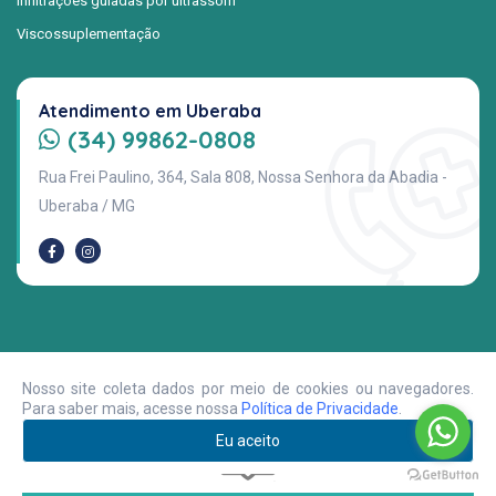
Infiltrações guiadas por ultrassom
Viscossuplementação
Atendimento em Uberaba
(34) 99862-0808
Rua Frei Paulino, 364, Sala 808, Nossa Senhora da Abadia -
Uberaba / MG
© 2026 Dr. Fausto Fernandes - Ortopedista. Todos os direitos
Nosso site coleta dados por meio de cookies ou navegadores.
reservados.
Para saber mais, acesse nossa
Política de Privacidade
.
Políticas de Privacidade
Eu aceito