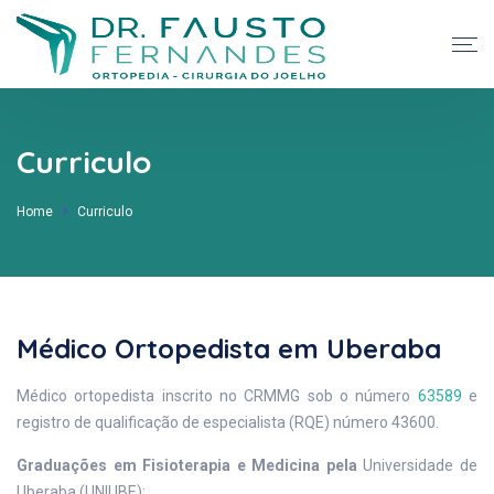
Curriculo
Home
Curriculo
Médico Ortopedista em Uberaba
Médico ortopedista inscrito no CRMMG sob o número
63589
e
registro de qualificação de especialista (RQE) número 43600.
Graduações em Fisioterapia e Medicina pela
Universidade de
Uberaba (UNIUBE);